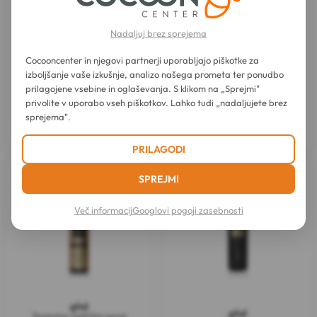
Nadaljuj brez sprejema
Cocooncenter in njegovi partnerji uporabljajo piškotke za
izboljšanje vaše izkušnje, analizo našega prometa ter ponudbo
ghd
ghd
prilagojene vsebine in oglaševanja. S klikom na „Sprejmi"
Toplotno odporna torbica za
Komplet ghd air premium
kodralnik
privolite v uporabo vseh piškotkov. Lahko tudi „nadaljujete brez
sprejema".
188,90 €
34,20 €
PRILAGODI
SPREJMI
Več informacij
Googlovi pogoji zasebnosti
ghd
ghd
Toplotno zaščitni sprej