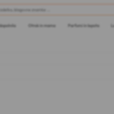
dopolnila
Otrok in mama
Parfumi in lepota
L