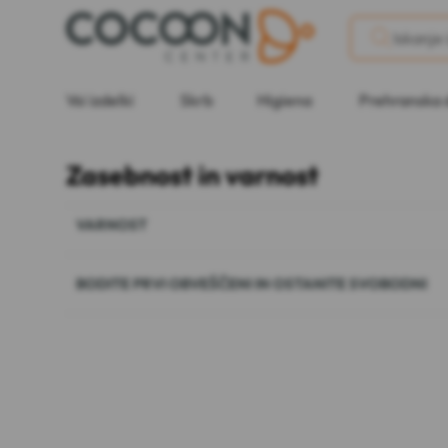
Vsi izdelki
Skrb
Higiena
Prehranska 
Zasebnost in varnost
VARNOST
BODITE PRVI OBVEŠČENI IN OSTANITE SVOBODNI