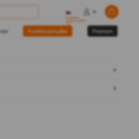
Brezplačna
dostava od 139 €
?
asje
Posebne ponudbe
Premium