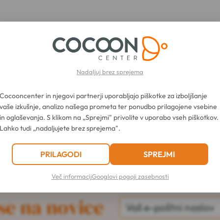
Nadaljuj brez sprejema
Cocooncenter in njegovi partnerji uporabljajo piškotke za izboljšanje
vaše izkušnje, analizo našega prometa ter ponudbo prilagojene vsebine
in oglaševanja. S klikom na „Sprejmi" privolite v uporabo vseh piškotkov.
Lahko tudi „nadaljujete brez sprejema".
PRILAGODI
SPREJMI
Več informacij
Googlovi pogoji zasebnosti
se na novice